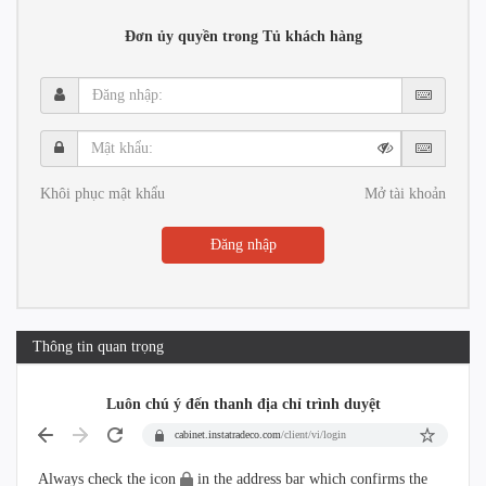
Đơn ủy quyền trong Tủ khách hàng
Đăng
nhập:
Mật
khẩu:
Khôi phục mật khẩu
Mở tài khoản
Đăng nhập
Thông tin quan trọng
Luôn chú ý đến thanh địa chỉ trình duyệt
cabinet.instatradeco.com
/client/vi/login
Always check the icon
in the address bar which confirms the